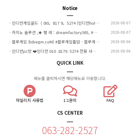
Notice
· 인디언게임골드（ 0I0。817 9。5274 )인디언holdem,인디언맞고,인디언바둑이,인디언실버
2026-08-07
· 카지노 솔루션 ,★ 탤 레 : dreamfactory365, #토지노솔루션 #카지노 #솔루션 #임대 #카지노사이트
2026-08-07
· 블루게임 (bibegm.coM) #블루게임홀덤 - 블루게임바둑이 - 아이슬롯 아시아 공식 에이전시^^
2026-08-06
· 인디언pc방 ❤️인디언 010 .8179. 5274 전용 사이트 (성인pc창업,요율문의) 피시방매장 ❤️
2026-08-06
QUICK LINK
메뉴를 클릭하시면 해당메뉴로 이동합니다.
마일리지 사용법
1:1문의
FAQ
CS CENTER
063-282-2527